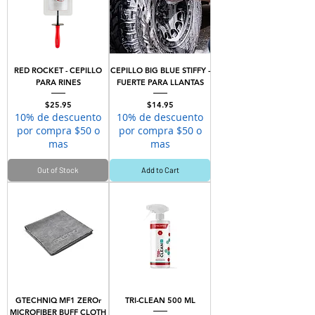
RED ROCKET - CEPILLO
CEPILLO BIG BLUE STIFFY -
PARA RINES
FUERTE PARA LLANTAS
Price
Price
$25.95
$14.95
10% de descuento
10% de descuento
por compra $50 o
por compra $50 o
mas
mas
Out of Stock
Add to Cart
GTECHNIQ MF1 ZEROr
TRI-CLEAN 500 ML
MICROFIBER BUFF CLOTH