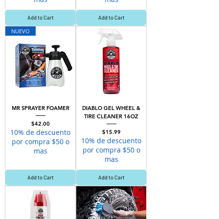
Add to Cart
Add to Cart
NUEVO
MR SPRAYER FOAMER
DIABLO GEL WHEEL &
TIRE CLEANER 16OZ
Price
$42.00
10% de descuento
Price
$15.99
10% de descuento
por compra $50 o
por compra $50 o
mas
mas
Add to Cart
Add to Cart