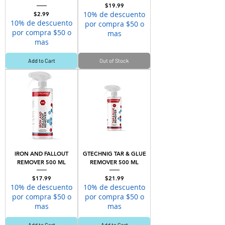
Price
$19.99
10% de descuento
Price
$2.99
10% de descuento
por compra $50 o
por compra $50 o
mas
mas
Add to Cart
Out of Stock
IRON AND FALLOUT
GTECHNIG TAR & GLUE
REMOVER 500 ML
REMOVER 500 ML
Price
Price
$17.99
$21.99
10% de descuento
10% de descuento
por compra $50 o
por compra $50 o
mas
mas
Add to Cart
Add to Cart