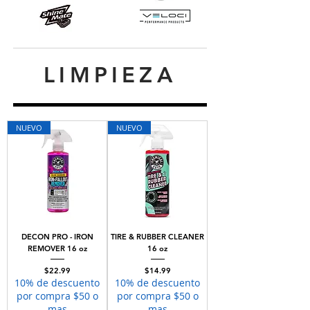
LIMPIEZA
NUEVO
NUEVO
DECON PRO - IRON
TIRE & RUBBER CLEANER
REMOVER 16 oz
16 oz
Price
Price
$22.99
$14.99
10% de descuento
10% de descuento
por compra $50 o
por compra $50 o
mas
mas