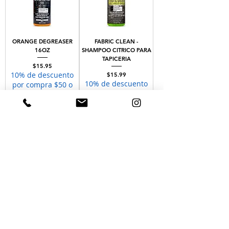
ORANGE DEGREASER
FABRIC CLEAN -
16OZ
SHAMPOO CITRICO PARA
TAPICERIA
Price
$15.95
10% de descuento
Price
$15.99
10% de descuento
por compra $50 o
por compra $50 o
mas
mas
Add to Cart
Add to Cart
CEPILLO WHEELIE PARA
RINES, LLANTAS,