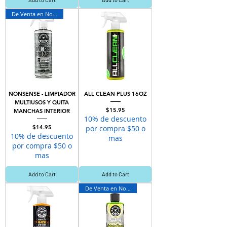
De Venta en Novey
NONSENSE - LIMPIADOR
ALL CLEAN PLUS 16OZ
MULTIUSOS Y QUITA
Price
$15.95
MANCHAS INTERIOR
10% de descuento
Price
$14.95
por compra $50 o
10% de descuento
mas
por compra $50 o
mas
Add to Cart
Add to Cart
De Venta en Novey