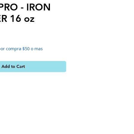
RO - IRON
R 16 oz
e
por compra $50 o mas
Add to Cart