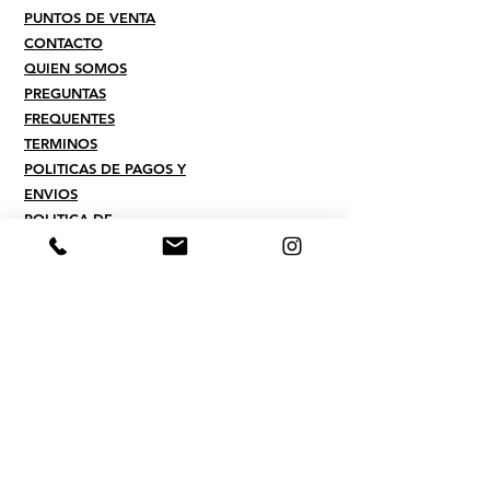
PUNTOS DE VENTA
CONTACTO
QUIEN SOMOS
PREGUNTAS
FREQUENTES
TERMINOS
POLITICAS DE PAGOS Y
ENVIOS
POLITICA DE
PRIVACIDAD
​CONTACTO
Whatsapp :
507.6550.8393
CORREO ELECTRONICO
contacto@ultimatecarpty.com
DIRECCION
Transistmica al lado de Remisa
y antes de la Estrella Azul