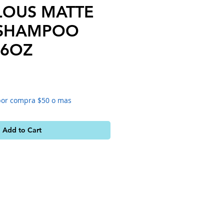
LOUS MATTE
 SHAMPOO
16OZ
e
por compra $50 o mas
Add to Cart