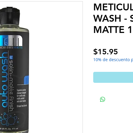
METICU
WASH -
MATTE 
Pric
$15.95
10% de descuento 