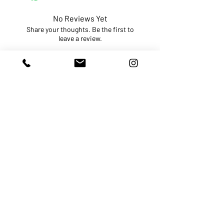
No Reviews Yet
Share your thoughts. Be the first to
leave a review.
Leave a Review
HOME
TIENDA
PUNTOS DE VENTA
CONTACTO
QUIEN SOMOS
PREGUNTAS
FREQUENTES
TERMINOS
POLITICAS DE PAGOS Y
ENVIOS
POLITICA DE
PRIVACIDAD