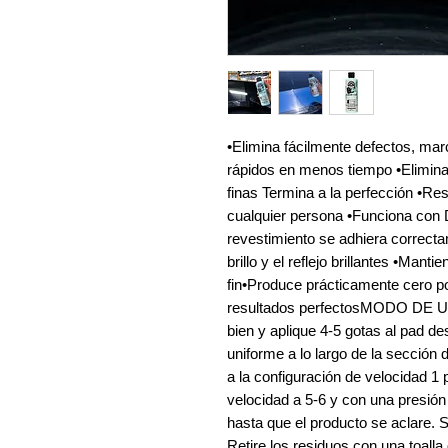
•Elimina fácilmente defectos, mar
rápidos en menos tiempo •Elimina
finas Termina a la perfección •Re
cualquier persona •Funciona con 
revestimiento se adhiera correct
brillo y el reflejo brillantes •Manti
fin•Produce prácticamente cero po
resultados perfectosMODO DE
bien y aplique 4-5 gotas al pad d
uniforme a lo largo de la sección d
a la configuración de velocidad 1 
velocidad a 5-6 y con una presión
hasta que el producto se aclare. S
Retire los residuos con una toall