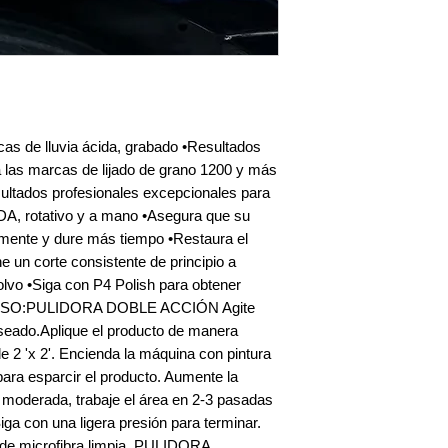
cas de lluvia ácida, grabado •Resultados 
 las marcas de lijado de grano 1200 y más 
sultados profesionales excepcionales para 
DA, rotativo y a mano •Asegura que su 
amente y dure más tiempo •Restaura el 
ene un corte consistente de principio a 
lvo •Siga con P4 Polish para obtener 
 USO:PULIDORA DOBLE ACCIÓN Agite 
eseado.Aplique el producto de manera 
e 2 'x 2'. Encienda la máquina con pintura 
para esparcir el producto. Aumente la 
 moderada, trabaje el área en 2-3 pasadas 
iga con una ligera presión para terminar. 
a de microfibra limpia. PULIDORA 