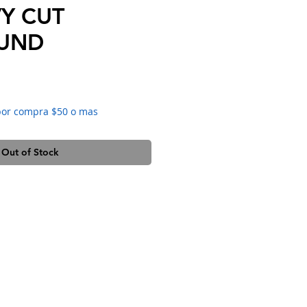
Y CUT
UND
e
por compra $50 o mas
Out of Stock