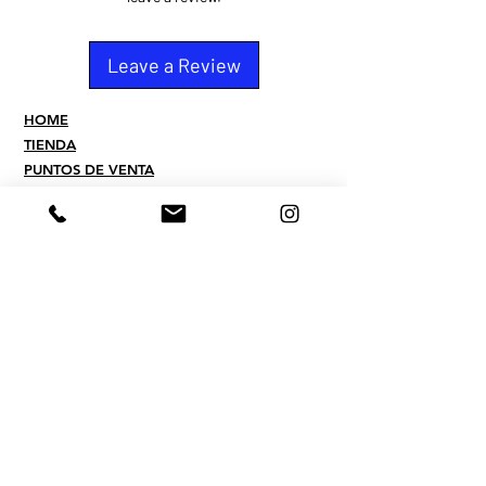
Leave a Review
HOME
TIENDA
PUNTOS DE VENTA
CONTACTO
QUIEN SOMOS
PREGUNTAS
FREQUENTES
TERMINOS
POLITICAS DE PAGOS Y
ENVIOS
POLITICA DE
PRIVACIDAD
​CONTACTO
Whatsapp :
507.6550.8393