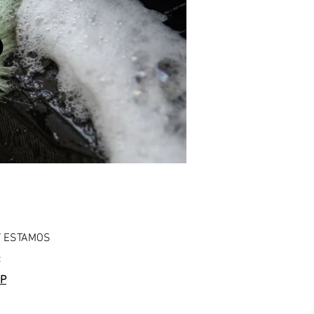
O
Y ESTAMOS
:
OP