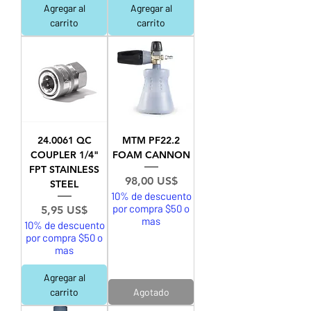
Agregar al
Agregar al
carrito
carrito
24.0061 QC
MTM PF22.2
COUPLER 1/4"
FOAM CANNON
FPT STAINLESS
Precio
98,00 US$
STEEL
10% de descuento
por compra $50 o
Precio
5,95 US$
mas
10% de descuento
por compra $50 o
mas
Agregar al
carrito
Agotado