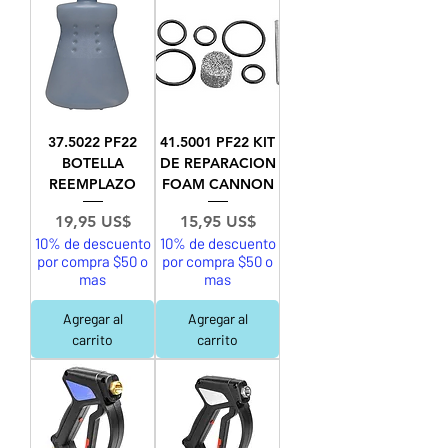
37.5022 PF22
41.5001 PF22 KIT
BOTELLA
DE REPARACION
REEMPLAZO
FOAM CANNON
Precio
Precio
19,95 US$
15,95 US$
10% de descuento
10% de descuento
por compra $50 o
por compra $50 o
mas
mas
Agregar al
Agregar al
carrito
carrito