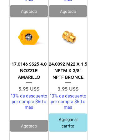
Agotado
Agotado
17.0146 SS25 4.0
24.0092 M22 X 1.5
NOZZLE
NPTM X 3/8"
AMARILLO
NPTF BRONCE
Precio
Precio
5,95 US$
3,95 US$
10% de descuento
10% de descuento
por compra $50 o
por compra $50 o
mas
mas
Agregar al
Agotado
carrito