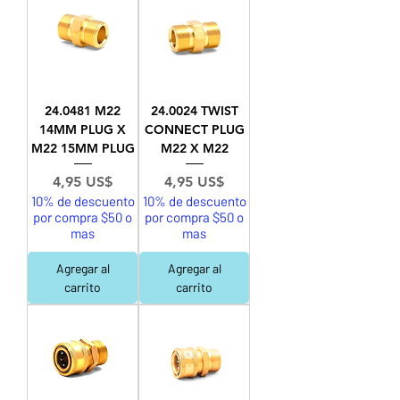
24.0481 M22
24.0024 TWIST
14MM PLUG X
CONNECT PLUG
M22 15MM PLUG
M22 X M22
Precio
Precio
4,95 US$
4,95 US$
10% de descuento
10% de descuento
por compra $50 o
por compra $50 o
mas
mas
Agregar al
Agregar al
carrito
carrito