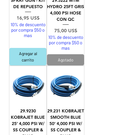
SPRAY GUN - KIT
29.5222 MTM
DE REPUESTO
HYDRO 25FT GRIS
4,000 PSI HOSE
Precio
16,95 US$
CON QC
10% de descuento
por compra $50 o
Precio
75,00 US$
mas
10% de descuento
por compra $50 o
mas
Agregar al
carrito
Agotado
29.9230
29.231 KOBRAJET
KOBRAJET BLUE
SMOOTH BLUE
25’ 4,000 PSI W/
50’ 4,000 PSI W/
SS COUPLER &
SS COUPLER &