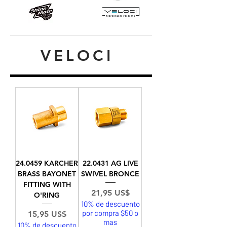
VELOCI
24.0459 KARCHER
22.0431 AG LIVE
BRASS BAYONET
SWIVEL BRONCE
FITTING WITH
Precio
21,95 US$
O'RING
10% de descuento
por compra $50 o
Precio
15,95 US$
mas
10% de descuento