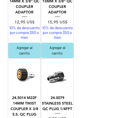
14MM X 3/8" QC
15MM X 3/8" QC
COUPLER
COUPLER
ADAPTOR
ADAPTOR
Precio
Precio
12,95 US$
15,95 US$
10% de descuento
10% de descuento
por compra $50 o
por compra $50 o
mas
mas
Agregar al
Agregar al
carrito
carrito
24.5014 M22F
24.0079
14MM TWIST
STAINLESS STEEL
COUPLER X 3/8
QC PLUG 1/4FPT
S.S. QC PLUG