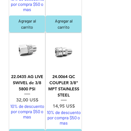
por compra $50 o
mas
Agregar al
Agregar al
carrito
carrito
22.0435 AG LIVE
24.0064 QC
SWIVEL de 3/8
COUPLER 3/8"
5800 PSI
MPT STAINLESS
STEEL
Precio
32,00 US$
Precio
14,95 US$
10% de descuento
por compra $50 o
10% de descuento
mas
por compra $50 o
mas