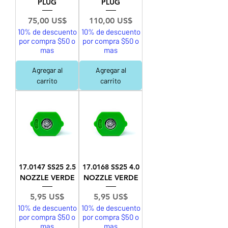
PLUG
PLUG
Precio
Precio
75,00 US$
110,00 US$
10% de descuento
10% de descuento
por compra $50 o
por compra $50 o
mas
mas
Agregar al
Agregar al
carrito
carrito
17.0147 SS25 2.5
17.0168 SS25 4.0
NOZZLE VERDE
NOZZLE VERDE
Precio
Precio
5,95 US$
5,95 US$
10% de descuento
10% de descuento
por compra $50 o
por compra $50 o
mas
mas