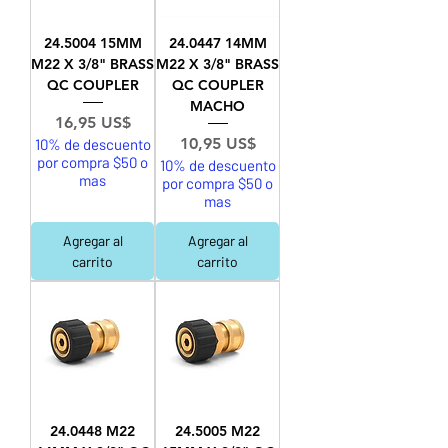
24.5004 15MM
24.0447 14MM
M22 X 3/8" BRASS
M22 X 3/8" BRASS
QC COUPLER
QC COUPLER
MACHO
Precio
16,95 US$
Precio
10,95 US$
10% de descuento
por compra $50 o
10% de descuento
mas
por compra $50 o
mas
Agregar al
Agregar al
carrito
carrito
24.0448 M22
24.5005 M22