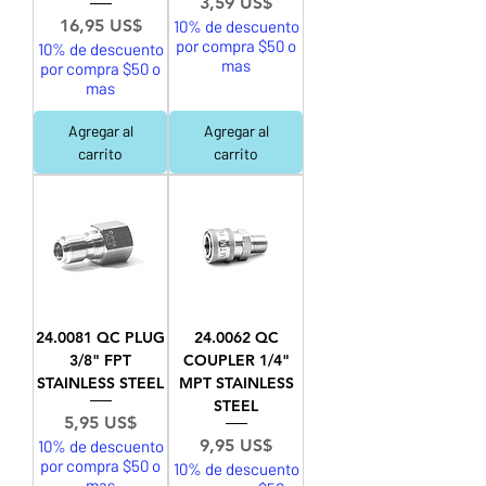
Precio
3,59 US$
Precio
16,95 US$
10% de descuento
por compra $50 o
10% de descuento
mas
por compra $50 o
mas
Agregar al
Agregar al
carrito
carrito
24.0081 QC PLUG
24.0062 QC
3/8" FPT
COUPLER 1/4"
STAINLESS STEEL
MPT STAINLESS
STEEL
Precio
5,95 US$
Precio
9,95 US$
10% de descuento
por compra $50 o
10% de descuento
mas