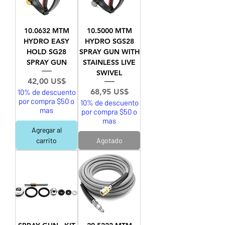
10.0632 MTM
10.5000 MTM
HYDRO EASY
HYDRO SGS28
HOLD SG28
SPRAY GUN WITH
SPRAY GUN
STAINLESS LIVE
SWIVEL
Precio
42,00 US$
Precio
68,95 US$
10% de descuento
por compra $50 o
10% de descuento
mas
por compra $50 o
mas
Agregar al
carrito
Agotado