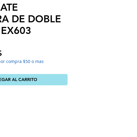
MATE
RA DE DOBLE
 EX603
Precio
$
por compra $50 o mas
EGAR AL CARRITO