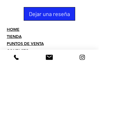
Dejar una reseña
HOME
TIENDA
PUNTOS DE VENTA
CONTACTO
QUIEN SOMOS
PREGUNTAS
FREQUENTES
TERMINOS
POLITICAS DE PAGOS Y
ENVIOS
POLITICA DE
PRIVACIDAD
​CONTACTO
Whatsapp :
507.6550.8393