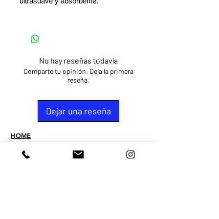
ultrasuave y absorbente.
No hay reseñas todavía
Comparte tu opinión. Deja la primera
reseña.
Dejar una reseña
HOME
TIENDA
PUNTOS DE VENTA
CONTACTO
QUIEN SOMOS
PREGUNTAS
FREQUENTES
TERMINOS