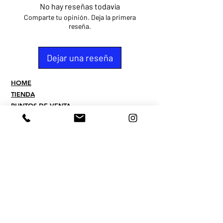
No hay reseñas todavía
Comparte tu opinión. Deja la primera
reseña.
Dejar una reseña
HOME
TIENDA
PUNTOS DE VENTA
CONTACTO
QUIEN SOMOS
PREGUNTAS
FREQUENTES
TERMINOS
POLITICAS DE PAGOS Y
ENVIOS
POLITICA DE
PRIVACIDAD