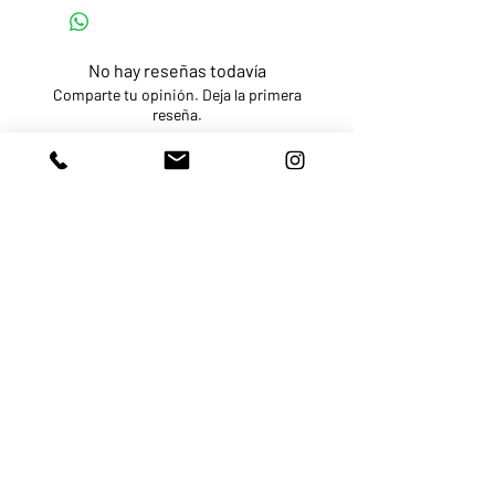
No hay reseñas todavía
Comparte tu opinión. Deja la primera
reseña.
Dejar una reseña
HOME
TIENDA
PUNTOS DE VENTA
CONTACTO
QUIEN SOMOS
PREGUNTAS
FREQUENTES
TERMINOS
POLITICAS DE PAGOS Y
ENVIOS
POLITICA DE