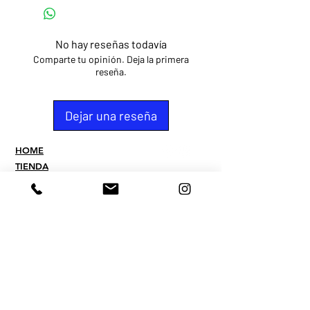
No hay reseñas todavía
Comparte tu opinión. Deja la primera
reseña.
Dejar una reseña
HOME
TIENDA
PUNTOS DE VENTA
CONTACTO
QUIEN SOMOS
PREGUNTAS
FREQUENTES
TERMINOS
POLITICAS DE PAGOS Y
ENVIOS
POLITICA DE