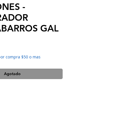
NES -
RADOR
BARROS GAL
Precio
por compra $50 o mas
Agotado